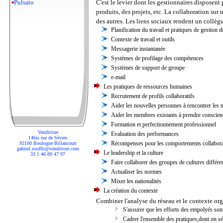
Pulsato
C'est le levier dont les gestionnaires dispose
produits, des projets, etc. La collaboration sur
des autres. Les liens sociaux rendent un collèg
Planification du travail et pratiques de gestion d
Contexte de travail et outils
Messagerie instantanée
Systèmes de profilage des compétences
Systèmes de support de groupe
e-mail
Les pratiques de ressources humaines
Recrutement de profils collaboratifs
Aider les nouvelles personnes à rencontrer les 
Aider les membres existants à prendre conscienc
Formation et perfectionnement professionnel
Vendittore
Evaluation des performances
14bis rue de Sèvres
Récompenses pour les comportements collabora
92100 Boulogne Billancourt
gabriel.souffir@vendittore.com
Le leadership et la culture
33 1 46 89 47 97
Faire collaborer des groupes de cultures différen
Actualiser les normes
Mixer les nationalités
La création du contexte
Combiner l'analyse du réseau et le contexte org
S'assurer que les efforts des empolyés sont
Cadrer l'ensemble des pratiques,dont on sél