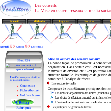
Les conseils
La Mise en oeuvre réseaux et media socia
Accueil
Méthodes
Logiciels
Services
Accueil
Conseil
Les conseils
Mise en oeuvre des réseaux sociaux
Flux RSS
La bonne façon de promouvoir la connectivité 
organisation. Dans certain cas il est nécessair
Espace abonné
le niveauu de division etc. C'est pourquoi l'a
structure formelle, les pratiques de gestion d
Identifiez vous pour bénéficier
combiner à l'analyse de réseau.
de nos publications
La structure formelle
Connexion
Composée de trois éléments principaux dont ch
Fiche Abonné
Les limites: organisation des unités (fonctions,
Modif mot de passe
Les droits de décision: autorité qui influence le
L'intégration des mécanismes: méthodes pour coo
Les pratiques de gestion du travail
Rubriques