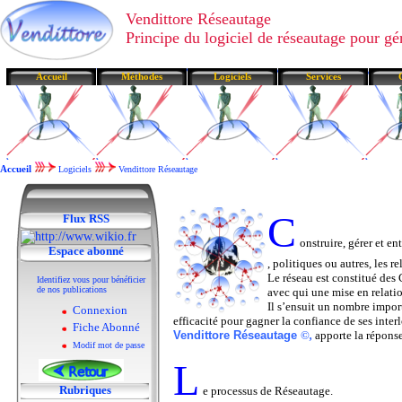
Vendittore Réseautage
Principe du logiciel de réseautage pour gé
Accueil
Méthodes
Logiciels
Services
Accueil
Logiciels
Vendittore Réseautage
C
Flux RSS
onstruire, gérer et e
Espace abonné
, politiques ou autres, les r
Le réseau est constitué des
Identifiez vous pour bénéficier
de nos publications
avec qui une
mise en relatio
Il s’ensuit un nombre import
Connexion
efficacité pour gagner la confiance de ses inte
Fiche Abonné
Vendittore Réseautage
©,
apporte la réponse
Modif mot de passe
L
Rubriques
e processus de Réseautage.