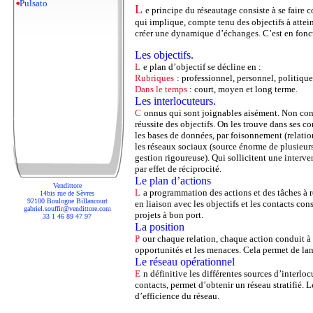
Pulsato
L
e principe du réseautage consiste à se faire
qui implique, compte tenu des objectifs à atteind
créer une dynamique d’échanges. C’est en foncti
Les objectifs.
L
e plan d’objectif se décline en :
Rubriques
: professionnel, personnel, politiqu
Dans le temps
: court, moyen et long terme.
Les interlocuteurs.
C
onnus qui sont joignables aisément. Non conn
réussite des objectifs. On les trouve dans ses c
les bases de données, par foisonnement (relation
les réseaux sociaux (source énorme de plusieur
gestion rigoureuse). Qui sollicitent une interven
par effet de réciprocité.
Le plan d’actions
Vendittore
L
a programmation des actions et des tâches à r
14bis rue de Sèvres
92100 Boulogne Billancourt
en liaison avec les objectifs et les contacts c
gabriel.souffir@vendittore.com
projets à bon port.
33 1 46 89 47 97
La position
P
our chaque relation, chaque action conduit à 
opportunités et les menaces. Cela permet de lanc
Le réseau opérationnel
E
n définitive les différentes sources d’interlocu
contacts, permet d’obtenir un réseau stratifié. L
d’efficience du réseau.